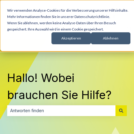
Wir verwenden Analyse-Cookies für die Verbesserung unserer Hilfsinhalte.
Für
Für
Für
Mehr Informationen finden Sie in unserer Datenschutzrichtlinie.
Vermittler
Versicherer
Administratoren
Bac
Wenn Sie ablehnen, werden keine Analyse-Daten über Ihren Besuch
Mit
gespeichert. Ihre Auswahl wird in einem Cookie gespeichert.
Akzeptieren
Ablehnen
Hallo! Wobei
brauchen Sie Hilfe?
Es gibt keine Vorschläge, da das Suchfeld leer ist.