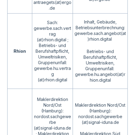
antraegets(at)ergo
.de
Inhalt, Gebäude,
Sach:
Betriebsunterbrechnung:
gewerbe.sach.vert
gewerbe.sach.angebot(at
rag
)rhion.digital
(at)rhion.digital ;
Betriebs- und
Rhion
Berufshaftpflicht,
Betriebs- und
Umweltrisiken,
Berufshaftpflicht,
Gruppenunfall:
Umweltrisiken,
gewerbe.hu.vertra
Gruppenunfall:
g
gewerbe.hu.angebot(at)r
(at)rhion.digital
hion.digital
Maklerdirektion
Nord/Ost
Maklerdirektion Nord/Ost
(Hamburg):
(Hamburg):
nordost.sachgewe
nordost.sachgewerbe
rbe
(at)signal-iduna.de
(at)signal-iduna.de
; Maklerdirektion
Maklerdirektion Süd