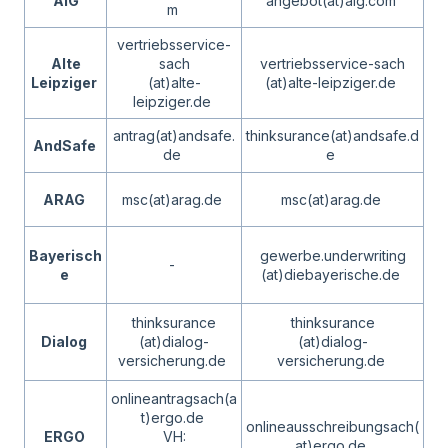
AIG
angebot(at)aig.com
m
vertriebsservice-
Alte
sach
vertriebsservice-sach
Leipziger
(at)alte-
(at)alte-leipziger.de
leipziger.de
antrag(at)andsafe.
thinksurance(at)andsafe.d
AndSafe
de
e
ARAG
msc(at)arag.de
msc(at)arag.de
Bayerisch
gewerbe.underwriting
-
e
(at)diebayerische.de
thinksurance
thinksurance
Dialog
(at)dialog-
(at)dialog-
versicherung.de
versicherung.de
onlineantragsach(a
t)ergo.de
onlineausschreibungsach(
ERGO
VH:
at)ergo.de