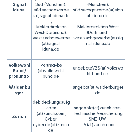
Signal
Süd (München):
(München):
Iduna
süd.sachgewerbe
süd.sachgewerbe(at)sign
(at)signal-iduna.de
al-iduna.de
;
Maklerdirektion
Maklerdirektion West
West(Dortmund):
(Dortmund):
west.sachgewerbe
west.sachgewerbe(at)sig
(at)signal-
nal-iduna.de
iduna.de
Volkswohl
vertragvbs
angeboteVBS(at)volkswo
Bund /
(at)volkswohl-
hl-bund.de
prokundo
bund.de
Waldenbu
angebot(at)waldenburger
rger
.de
deb.deckungsaufg
aben
angebote(at)zurich.com ;
(at)zurich.com ;
Technische Versicherung:
Zurich
Cyber:
SME-UW-
cyber.de(at)zurich.
TV(at)zurich.com
de