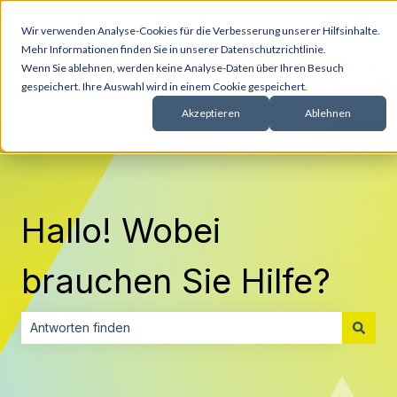
Wir verwenden Analyse-Cookies für die Verbesserung unserer Hilfsinhalte.
Für
Für
Für
Mehr Informationen finden Sie in unserer Datenschutzrichtlinie.
Vermittler
Versicherer
Administratoren
Bac
Wenn Sie ablehnen, werden keine Analyse-Daten über Ihren Besuch
Mit
gespeichert. Ihre Auswahl wird in einem Cookie gespeichert.
Akzeptieren
Ablehnen
Hallo! Wobei
brauchen Sie Hilfe?
Es gibt keine Vorschläge, da das Suchfeld leer ist.