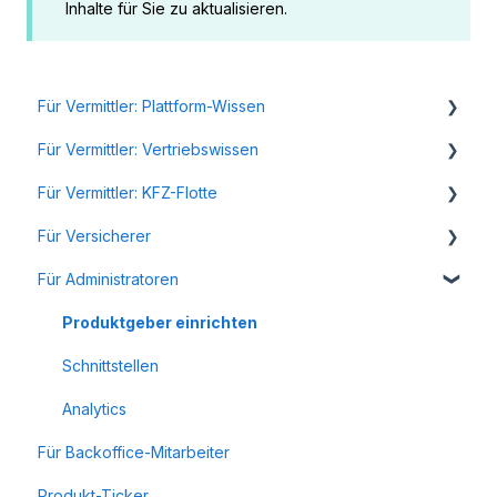
Inhalte für Sie zu aktualisieren.
Für Vermittler: Plattform-Wissen
Für Vermittler: Vertriebswissen
Ihre Beratung: Überblick
Für Vermittler: KFZ-Flotte
Ihre Beratung: Schritt für Schritt
Ihr erfolgreicher Start ins Gewerbegeschäft
Für Versicherer
Ausschreibungen durchführen
Autoinhalt
Plattform-Hilfe
Für Administratoren
Ihre Risikoerfassung
Automaten
KFZ-Flotte: Vertriebswissen
Anfragen prüfen und Angebote erstellen
Ihre Beratung: Weitere Funktionen
Bauleistung
Renewal
Tarife integrieren
Produktgeber einrichten
Ihr Plattform-Zugang
Berufshaftpflicht für Architekten und Ingenieure
Schnittstellen
Schnittstellen nutzen
Berufshaftpflicht für Ärzte
Analytics
Für Backoffice-Mitarbeiter
Betriebshaftpflicht
Produkt-Ticker
Cyber