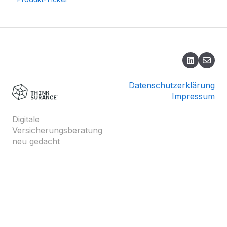
D&O
Elektronik
Firmenrechtsschutz
Frachtführerhaftpflicht
Datenschutzerklärung
Impressum
Gebäudeversicherung für Gewerbeimmobilien
Geschäftsinhalt
Digitale
Versicherungsberatung
IT-Haftpflicht
neu gedacht
Kaution
Kfz-Handel- und Handwerk
Maschinenbruch
Produkthaftpflicht